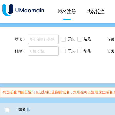
域名注册
域名抢注
开头
结尾
域名：
后缀
开头
结尾
排除：
分类
您当前查询的是近5日已过期已删除的域名，您现在可以注册这些域名
域名